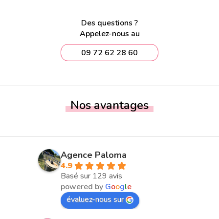
Des questions ?
Appelez-nous au
09 72 62 28 60
Nos avantages
Agence Paloma
4.9
Basé sur 129 avis
powered by
G
o
o
g
l
e
évaluez-nous sur