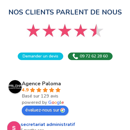
NOS CLIENTS PARLENT DE NOUS
Demander un devis
09 72 62 28 60
Agence Paloma
4.9
Basé sur 129 avis
powered by
G
o
o
g
l
e
évaluez-nous sur
secretariat administratif