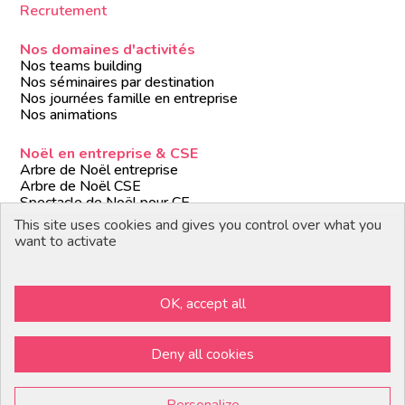
Recrutement
Nos domaines d'activités
Nos teams building
Nos séminaires par destination
Nos journées famille en entreprise
Nos animations
Noël en entreprise & CSE
Arbre de Noël entreprise
Arbre de Noël CSE
Spectacle de Noël pour CE
Animations de Noël entreprise
This site uses cookies and gives you control over what you
Formules de Noël clé en main
want to activate
Suivez-nous
OK, accept all
Devenir partenaire / prestataire
Deny all cookies
Copyright © 2026 Paloma