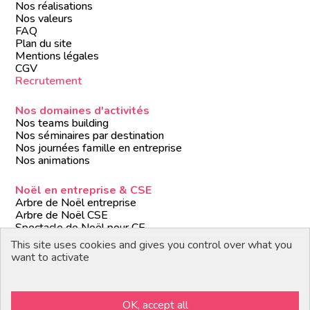
Nos réalisations
Nos valeurs
FAQ
Plan du site
Mentions légales
CGV
Recrutement
Nos domaines d'activités
Nos teams building
Nos séminaires par destination
Nos journées famille en entreprise
Nos animations
Noël en entreprise & CSE
Arbre de Noël entreprise
Arbre de Noël CSE
Spectacle de Noël pour CE
Animations de Noël entreprise
This site uses cookies and gives you control over what you
Formules de Noël clé en main
want to activate
Suivez-nous
OK, accept all