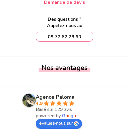
Demande de devis
Des questions ?
Appelez-nous au
09 72 62 28 60
Nos avantages
Agence Paloma
4.9
Basé sur 129 avis
powered by
G
o
o
g
l
e
évaluez-nous sur