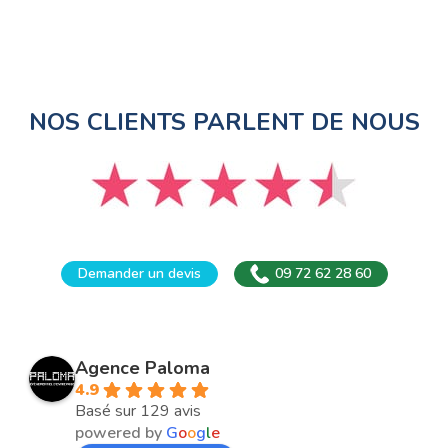
NOS CLIENTS PARLENT DE NOUS
Demander un devis
09 72 62 28 60
Agence Paloma
4.9
Basé sur 129 avis
powered by
G
o
o
g
l
e