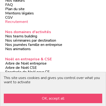
Nos valeurs
FAQ
Plan du site
Mentions légales
CGV
Recrutement
Nos domaines d'activités
Nos teams building
Nos séminaires par destination
Nos journées famille en entreprise
Nos animations
Noël en entreprise & CSE
Arbre de Noël entreprise
Arbre de Noël CSE
Spectacle de Noël pour CE
Animations de Noël entreprise
This site uses cookies and gives you control over what you
Formules de Noël clé en main
want to activate
Suivez-nous
OK, accept all
Devenir partenaire / prestataire