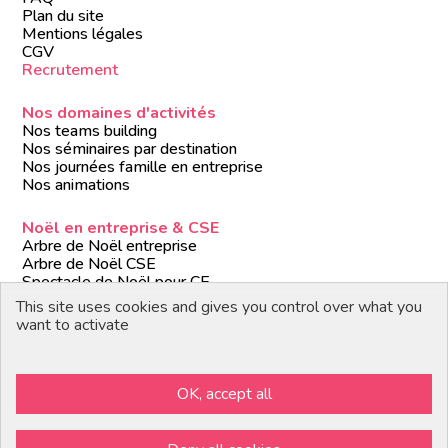
Plan du site
Mentions légales
CGV
Recrutement
Nos domaines d'activités
Nos teams building
Nos séminaires par destination
Nos journées famille en entreprise
Nos animations
Noël en entreprise & CSE
Arbre de Noël entreprise
Arbre de Noël CSE
Spectacle de Noël pour CE
Animations de Noël entreprise
This site uses cookies and gives you control over what you
Formules de Noël clé en main
want to activate
Suivez-nous
OK, accept all
Devenir partenaire / prestataire