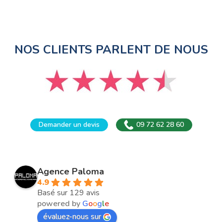
NOS CLIENTS PARLENT DE NOUS
Demander un devis
09 72 62 28 60
Agence Paloma
4.9
Basé sur 129 avis
powered by
G
o
o
g
l
e
évaluez-nous sur