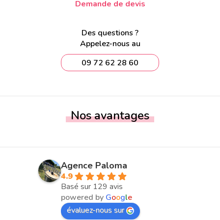
Demande de devis
Des questions ?
Appelez-nous au
09 72 62 28 60
Nos avantages
Agence Paloma
4.9
Basé sur 129 avis
powered by
G
o
o
g
l
e
évaluez-nous sur