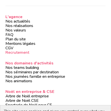
L'agence
Nos actualités
Nos réalisations
Nos valeurs
FAQ
Plan du site
Mentions légales
CGV
Recrutement
Nos domaines d'activités
Nos teams building
Nos séminaires par destination
Nos journées famille en entreprise
Nos animations
Noël en entreprise & CSE
Arbre de Noël entreprise
Arbre de Noël CSE
Spectacle de Noël pour CE
Animations de Noël entreprise