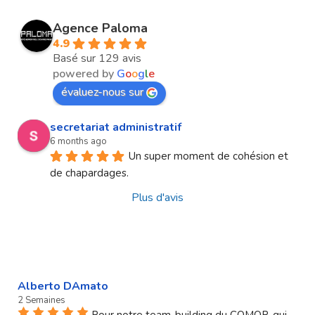
Agence Paloma
4.9
Basé sur 129 avis
powered by
G
o
o
g
l
e
évaluez-nous sur
secretariat administratif
6 months ago
Un super moment de cohésion et 
de chapardages.
Plus d'avis
Alberto DAmato
2 Semaines
Pour notre team-building du COMOP, qui