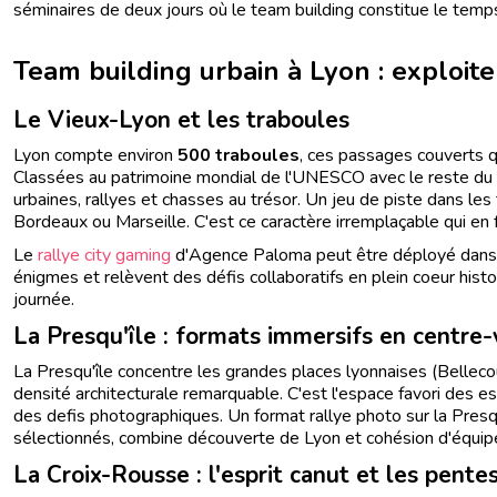
séminaires de deux jours où le team building constitue le temps
Team building urbain à Lyon : exploiter
Le Vieux-Lyon et les traboules
Lyon compte environ
500 traboules
, ces passages couverts qu
Classées au patrimoine mondial de l'UNESCO avec le reste du 
urbaines, rallyes et chasses au trésor. Un jeu de piste dans les 
Bordeaux ou Marseille. C'est ce caractère irremplaçable qui en fa
Le
rallye city gaming
d'Agence Paloma peut être déployé dans ce
énigmes et relèvent des défis collaboratifs en plein coeur his
journée.
La Presqu'île : formats immersifs en centre-v
La Presqu'île concentre les grandes places lyonnaises (Bellecou
densité architecturale remarquable. C'est l'espace favori des
des defis photographiques. Un format rallye photo sur la Presq
sélectionnés, combine découverte de Lyon et cohésion d'équipe
La Croix-Rousse : l'esprit canut et les pente