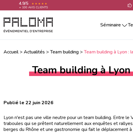
4.9/5
+ 100 AVIS CLIENTS
Séminaire
Te
Séminaire par villes
Team building 
Séminaire Aix-En-Provence
Teambuilding 
Séminaire Annecy
Accueil
>
Actualités
>
Team building
>
Team building à Lyon : 
Team building 
Séminaire Bordeaux
Séminaire La Rochelle
Team building 
Team building à Lyon 
Séminaire Lille
Team building 
Séminaire Lyon
Team building 
Séminaire Marseille
Séminaire Montpellier
Team building
Séminaire Nantes
Publié le 22 juin 2026
Séminaire Nice
Séminaire Paris
Lyon n'est pas une ville neutre pour un team building. Entre l
Séminaire Reims
traboules qui se prêtent naturellement aux enquêtes et rallyes,
Séminaire Rennes
berges du Rhône et une gastronomie qui fait le déplacement à e