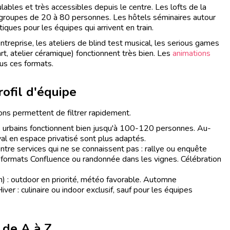
bles et très accessibles depuis le centre. Les lofts de la
s groupes de 20 à 80 personnes. Les hôtels séminaires autour
iques pour les équipes qui arrivent en train.
reprise, les ateliers de blind test musical, les serious games
art, atelier céramique) fonctionnent très bien. Les
animations
s ces formats.
rofil d'équipe
tions permettent de filtrer rapidement.
s urbains fonctionnent bien jusqu'à 100-120 personnes. Au-
val en espace privatisé sont plus adaptés.
tre services qui ne se connaissent pas : rallye ou enquête
: formats Confluence ou randonnée dans les vignes. Célébration
n) : outdoor en priorité, météo favorable. Automne
er : culinaire ou indoor exclusif, sauf pour les équipes
 de A à Z