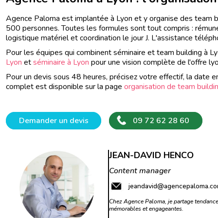
Agence Paloma est implantée à Lyon et y organise des team b
500 personnes. Toutes les formules sont tout compris : rémuné
logistique matériel et coordination le jour J. L'assistance télé
Pour les équipes qui combinent séminaire et team building à 
Lyon
et
séminaire à Lyon
pour une vision complète de l'offre ly
Pour un devis sous 48 heures, précisez votre effectif, la date e
complet est disponible sur la page
organisation de team buildi
Demander un devis
09 72 62 28 60
JEAN-DAVID HENCO
Content manager
jeandavid@agencepaloma.c
Chez Agence Paloma, je partage tendances
mémorables et engageantes.