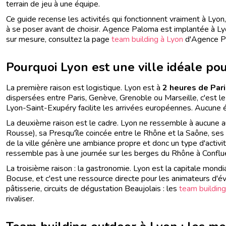
terrain de jeu à une équipe.
Séminaire Strasbourg
Séminaire Toulouse
Ce guide recense les activités qui fonctionnent vraiment à Lyon
à se poser avant de choisir. Agence Paloma est implantée à L
sur mesure, consultez la page
team building à Lyon
d'Agence P
Pourquoi Lyon est une ville idéale po
La première raison est logistique. Lyon est à
2 heures de Par
dispersées entre Paris, Genève, Grenoble ou Marseille, c'est le
Lyon-Saint-Exupéry facilite les arrivées européennes. Aucune é
La deuxième raison est le cadre. Lyon ne ressemble à aucune autr
Rousse), sa Presqu'île coincée entre le Rhône et la Saône, ses 
de la ville génère une ambiance propre et donc un type d'activi
ressemble pas à une journée sur les berges du Rhône à Conflu
La troisième raison : la gastronomie. Lyon est la capitale mondi
Bocuse, et c'est une ressource directe pour les animateurs d'
pâtisserie, circuits de dégustation Beaujolais : les
team building
rivaliser.