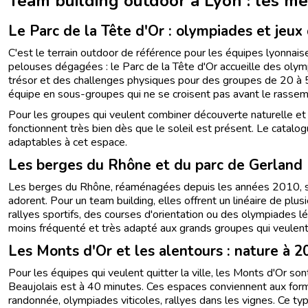
Team building outdoor à Lyon : les me
Le Parc de la Tête d'Or : olympiades et jeux 
C'est le terrain outdoor de référence pour les équipes lyonnaise
pelouses dégagées : le Parc de la Tête d'Or accueille des olym
trésor et des challenges physiques pour des groupes de 20 à 
équipe en sous-groupes qui ne se croisent pas avant le rassem
Pour les groupes qui veulent combiner découverte naturelle et a
fonctionnent très bien dès que le soleil est présent. Le catalo
adaptables à cet espace.
Les berges du Rhône et du parc de Gerland
Les berges du Rhône, réaménagées depuis les années 2010, so
adorent. Pour un team building, elles offrent un linéaire de plus
rallyes sportifs, des courses d'orientation ou des olympiades l
moins fréquenté et très adapté aux grands groupes qui veulent u
Les Monts d'Or et les alentours : nature à 2
Pour les équipes qui veulent quitter la ville, les Monts d'Or son
Beaujolais est à 40 minutes. Ces espaces conviennent aux for
randonnée, olympiades viticoles, rallyes dans les vignes. Ce typ