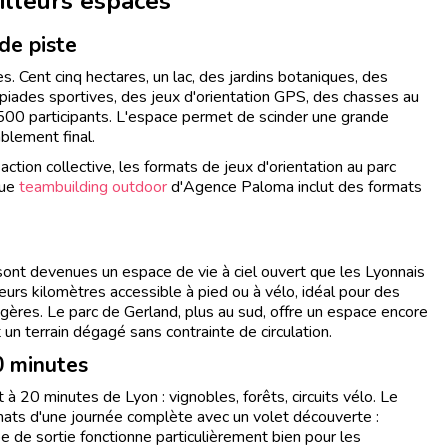
illeurs espaces
de piste
s. Cent cinq hectares, un lac, des jardins botaniques, des
piades sportives, des jeux d'orientation GPS, des chasses au
500 participants. L'espace permet de scinder une grande
blement final.
ction collective, les formats de jeux d'orientation au parc
gue
teambuilding outdoor
d'Agence Paloma inclut des formats
nt devenues un espace de vie à ciel ouvert que les Lyonnais
ieurs kilomètres accessible à pied ou à vélo, idéal pour des
égères. Le parc de Gerland, plus au sud, offre un espace encore
n terrain dégagé sans contrainte de circulation.
0 minutes
t à 20 minutes de Lyon : vignobles, forêts, circuits vélo. Le
mats d'une journée complète avec un volet découverte :
e de sortie fonctionne particulièrement bien pour les