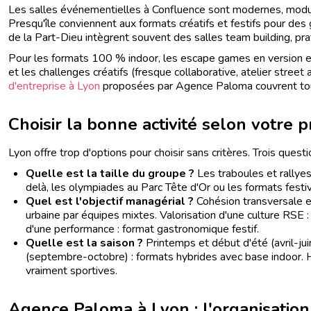
Les salles événementielles à Confluence sont modernes, modula
Presqu'île conviennent aux formats créatifs et festifs pour de
de la Part-Dieu intègrent souvent des salles team building, prat
Pour les formats 100 % indoor, les escape games en version ent
et les challenges créatifs (fresque collaborative, atelier street 
d'entreprise à Lyon
proposées par Agence Paloma couvrent tou
Choisir la bonne activité selon votre p
Lyon offre trop d'options pour choisir sans critères. Trois ques
Quelle est la taille du groupe ?
Les traboules et rallye
delà, les olympiades au Parc Tête d'Or ou les formats festi
Quel est l'objectif managérial ?
Cohésion transversale en
urbaine par équipes mixtes. Valorisation d'une culture RSE 
d'une performance : format gastronomique festif.
Quelle est la saison ?
Printemps et début d'été (avril-jui
(septembre-octobre) : formats hybrides avec base indoor. Hiv
vraiment sportives.
Agence Paloma à Lyon : l'organisation