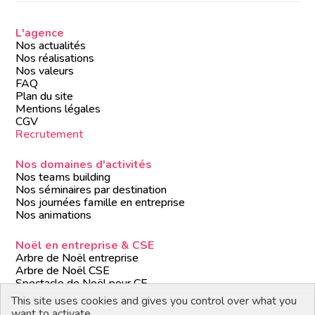
L'agence
Nos actualités
Nos réalisations
Nos valeurs
FAQ
Plan du site
Mentions légales
CGV
Recrutement
Nos domaines d'activités
Nos teams building
Nos séminaires par destination
Nos journées famille en entreprise
Nos animations
Noël en entreprise & CSE
Arbre de Noël entreprise
Arbre de Noël CSE
Spectacle de Noël pour CE
Animations de Noël entreprise
This site uses cookies and gives you control over what you
Formules de Noël clé en main
want to activate