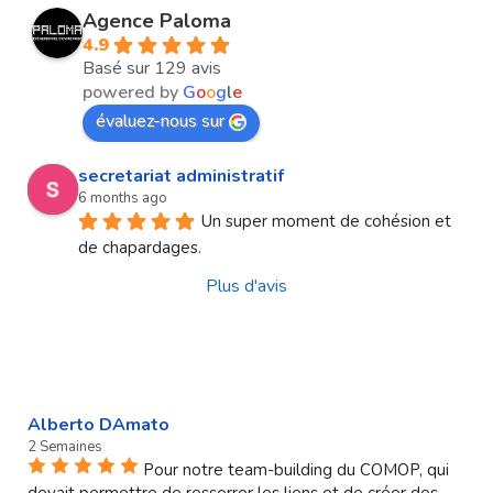
Agence Paloma
4.9
Basé sur 129 avis
powered by
G
o
o
g
l
e
évaluez-nous sur
secretariat administratif
6 months ago
Un super moment de cohésion et 
de chapardages.
Plus d'avis
Alberto DAmato
2 Semaines
Pour notre team-building du COMOP, qui
devait permettre de resserrer les liens et de créer des