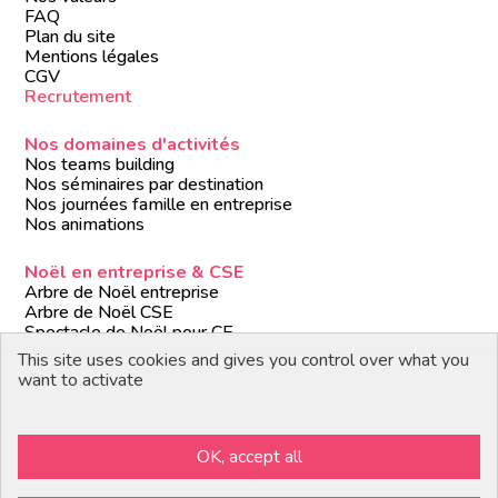
FAQ
Plan du site
Mentions légales
CGV
Recrutement
Nos domaines d'activités
Nos teams building
Nos séminaires par destination
Nos journées famille en entreprise
Nos animations
Noël en entreprise & CSE
Arbre de Noël entreprise
Arbre de Noël CSE
Spectacle de Noël pour CE
Animations de Noël entreprise
This site uses cookies and gives you control over what you
Formules de Noël clé en main
want to activate
Suivez-nous
OK, accept all
Devenir partenaire / prestataire