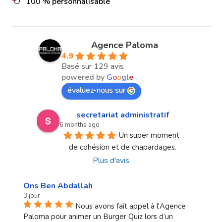
100 % personnalisable
Agence Paloma
4.9
Basé sur 129 avis
powered by
G
o
o
g
l
e
évaluez-nous sur
secretariat administratif
6 months ago
Un super moment 
de cohésion et de chapardages.
Plus d'avis
Ons Ben Abdallah
3 jour
Nous avons fait appel à l'Agence
Paloma pour animer un Burger Quiz lors d’un