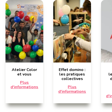
Atelier Color
Effet domino :
et vous
les pratiques
l
collectives
Plus
d'informations
Plus
d'informations
d'