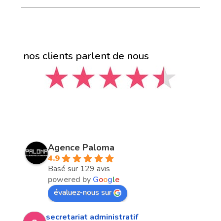
nos clients parlent de nous
Agence Paloma
4.9
Basé sur 129 avis
powered by
G
o
o
g
l
e
évaluez-nous sur
secretariat administratif