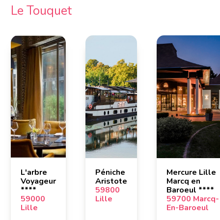
Le Touquet
L'arbre
Péniche
Mercure Lille
Voyageur
Aristote
Marcq en
****
59800
Baroeul ****
59000
Lille
59700 Marcq-
Lille
En-Baroeul