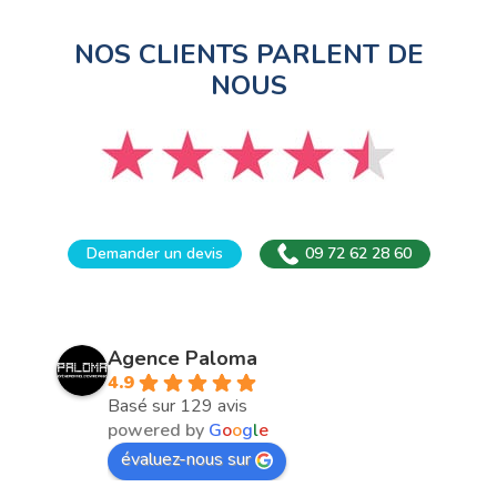
NOS CLIENTS PARLENT DE
NOUS
Demander un devis
09 72 62 28 60
Agence Paloma
4.9
Basé sur 129 avis
powered by
G
o
o
g
l
e
évaluez-nous sur