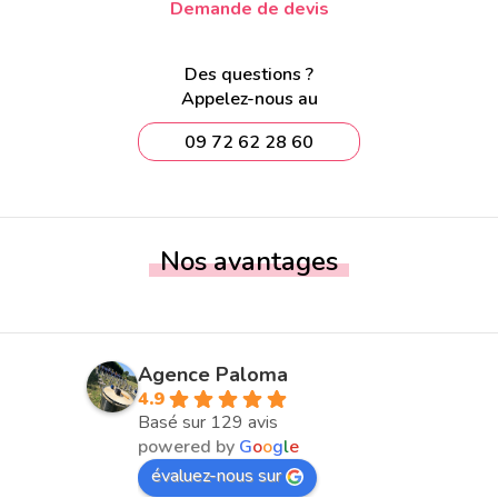
Demande de devis
Des questions ?
Appelez-nous au
09 72 62 28 60
Nos avantages
Agence Paloma
4.9
Basé sur 129 avis
powered by
G
o
o
g
l
e
évaluez-nous sur