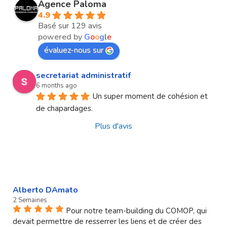
Agence Paloma
4.9
Basé sur 129 avis
powered by
G
o
o
g
l
e
évaluez-nous sur
secretariat administratif
6 months ago
Un super moment de cohésion et 
de chapardages.
Plus d'avis
Alberto DAmato
2 Semaines
Pour notre team-building du COMOP, qui
devait permettre de resserrer les liens et de créer des