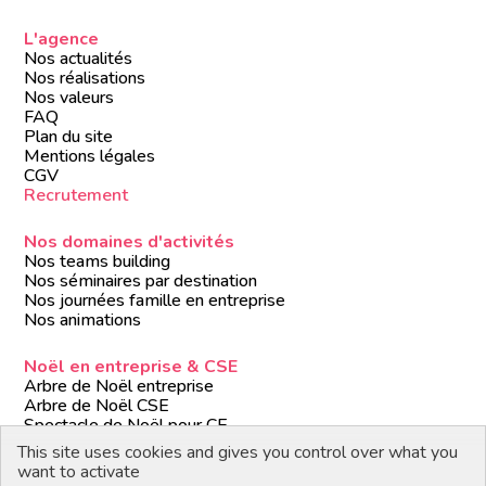
L'agence
Nos actualités
Nos réalisations
Nos valeurs
FAQ
Plan du site
Mentions légales
CGV
Recrutement
Nos domaines d'activités
Nos teams building
Nos séminaires par destination
Nos journées famille en entreprise
Nos animations
Noël en entreprise & CSE
Arbre de Noël entreprise
Arbre de Noël CSE
Spectacle de Noël pour CE
Animations de Noël entreprise
This site uses cookies and gives you control over what you
Formules de Noël clé en main
want to activate