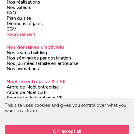
Nos réalisations
Nos valeurs
FAQ
Plan du site
Mentions légales
CGV
Recrutement
Nos domaines d'activités
Nos teams building
Nos séminaires par destination
Nos journées famille en entreprise
Nos animations
Noël en entreprise & CSE
Arbre de Noël entreprise
Arbre de Noël CSE
Spectacle de Noël pour CE
Animations de Noël entreprise
This site uses cookies and gives you control over what you
Formules de Noël clé en main
want to activate
Suivez-nous
OK, accept all