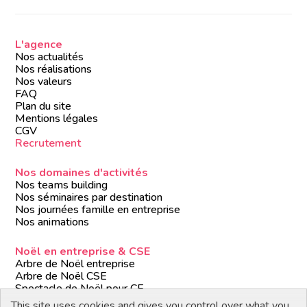
L'agence
Nos actualités
Nos réalisations
Nos valeurs
FAQ
Plan du site
Mentions légales
CGV
Recrutement
Nos domaines d'activités
Nos teams building
Nos séminaires par destination
Nos journées famille en entreprise
Nos animations
Noël en entreprise & CSE
Arbre de Noël entreprise
Arbre de Noël CSE
Spectacle de Noël pour CE
Animations de Noël entreprise
This site uses cookies and gives you control over what you