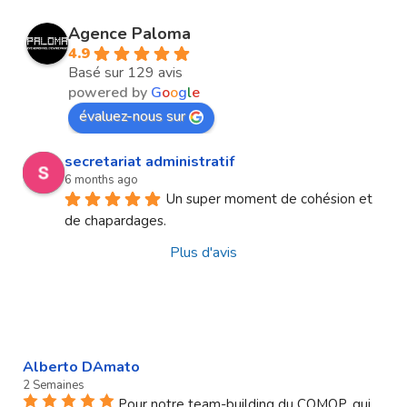
Agence Paloma
4.9
Basé sur 129 avis
powered by
G
o
o
g
l
e
évaluez-nous sur
secretariat administratif
6 months ago
Un super moment de cohésion et 
de chapardages.
Plus d'avis
Alberto DAmato
2 Semaines
Pour notre team-building du COMOP, qui