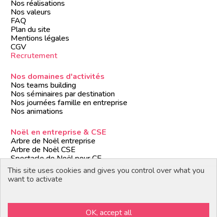
Nos réalisations
Nos valeurs
FAQ
Plan du site
Mentions légales
CGV
Recrutement
Nos domaines d'activités
Nos teams building
Nos séminaires par destination
Nos journées famille en entreprise
Nos animations
Noël en entreprise & CSE
Arbre de Noël entreprise
Arbre de Noël CSE
Spectacle de Noël pour CE
Animations de Noël entreprise
This site uses cookies and gives you control over what you
Formules de Noël clé en main
want to activate
Suivez-nous
OK, accept all